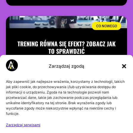
CO NOWEGO
TRENING RÓWNA SIĘ EFEKT? ZOBACZ JAK
TO SPRAWDZIĆ
Rozpoczynając treningi myślimy o tym jakie ćwiczenia
Zarządzaj zgodą
wykonywać, ale czy możemy być pewni że wybrane
Aby zapewnić jak najlepsze wrażenia, korzystamy z technologii, takich
ćwiczenia przynoszą pożądane efekty? Czy moglibyśmy
jak pliki cookie, do przechowywania i/lub uzyskiwania dostępu do
informacji o urządzeniu. Zgoda na te technologie pozwoli nam
wybrać ćwiczenia które dadzą nam więcej?
przetwarzać dane, takie jak zachowanie podczas przeglądania lub
unikalne identyfikatory na tej stronie. Brak wyrażenia zgody lub
CZYTAJ DALEJ >>
wycofanie zgody może niekorzystnie wpłynąć na niektóre cechy i
funkcje.
Zarządzaj serwisami